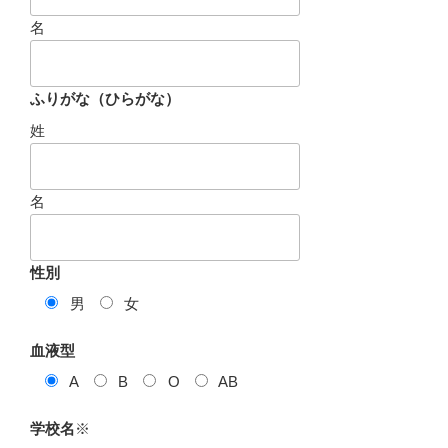
名
ふりがな（ひらがな）
姓
名
性別
男
女
血液型
A
B
O
AB
学校名
※