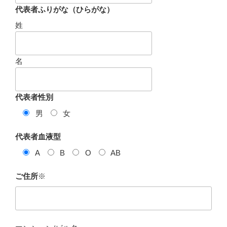
代表者ふりがな（ひらがな）
姓
名
代表者性別
男
女
代表者血液型
A
B
O
AB
ご住所
※