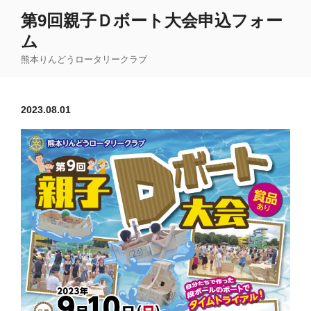
コ
第9回親子Ｄボート大会申込フォー
ン
ム
テ
ン
熊本りんどうロータリークラブ
ツ
へ
ス
2023.08.01
キ
ッ
プ